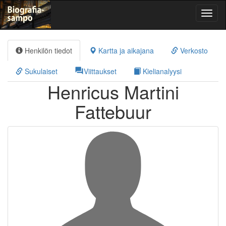
Toggl
naviga
Henkilön tiedot
Kartta ja aikajana
Verkosto
Sukulaiset
forum
Viittaukset
Kielianalyysi
Henricus Martini
Fattebuur